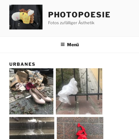
Zum
Inhalt
PHOTOPOESIE
springen
Fotos zufälliger Ästhetik
Menü
URBANES